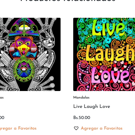
as
Mandalas
Live Laugh Love
00
Bs.
50.00
regar a Favoritos
Agregar a Favoritos