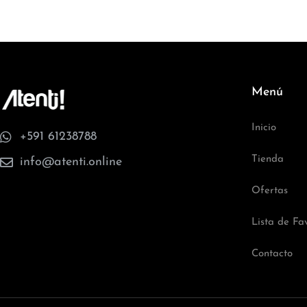
Menú
Inicio
+591 61238788
Tienda
info@atenti.online
Ofertas
Lista de Fav
Contacto