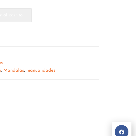
 al carrito
as
a
,
Mandalas
,
manualidades