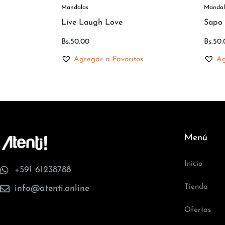
Mandalas
Mandal
Live Laugh Love
Sapo
Bs.
50.00
Bs.
50.
Agregar a Favoritos
Ag
Menú
Inicio
+591 61238788
Tienda
info@atenti.online
Ofertas