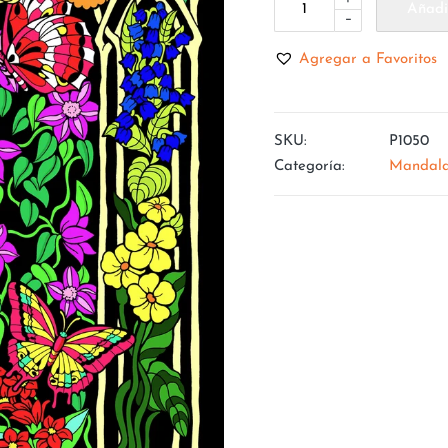
Añadir
-
Agregar a Favoritos
SKU:
P1050
Categoría:
Mandal