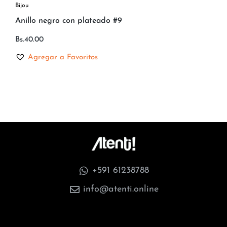
Bijou
Anillo negro con plateado #9
Bs.
40.00
Agregar a Favoritos
+591 61238788
info@atenti.online